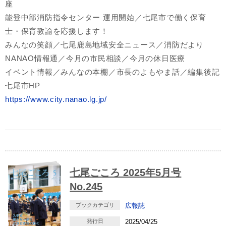
座
能登中部消防指令センター 運用開始／七尾市で働く保育
士・保育教諭を応援します！
みんなの笑顔／七尾鹿島地域安全ニュース／消防だより
NANAO情報通／今月の市民相談／今月の休日医療
イベント情報／みんなの本棚／市長のよもやま話／編集後記
七尾市HP
https://www.city.nanao.lg.jp/
七尾ごころ 2025年5月号
No.245
ブックカテゴリ
広報誌
発行日
2025/04/25