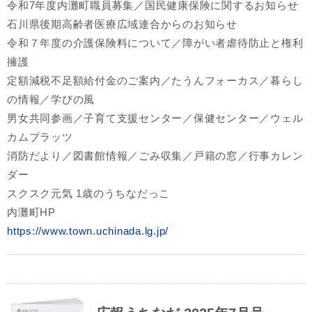
令和7年度内灘町職員募集／国民健康保険に関するお知らせ
石川県後期高齢者医療広域連合からのお知らせ
令和７年度の介護保険料について／障がい者虐待防止と権利
擁護
定額減税不足額給付金のご案内／たうんフォーカス／暮らし
の情報／学びの風
男女共同参画／子育て支援センター／保健センター／ウェル
カムプラッツ
消防だより／図書館情報／ごみ収集／戸籍の窓／行事カレン
ダー
スクスク元気 1歳のうちなだっこ
内灘町HP
https://www.town.uchinada.lg.jp/