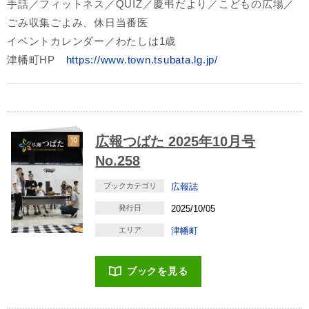
手話／フィットネス／QUIZ／慶弔だより／こどもの広場／
ごみ収集ごよみ、休日当番医
イベントカレンダー／わたしは1歳
津幡町HP
https://www.town.tsubata.lg.jp/
広報つばた 2025年10月号
No.258
ブックカテゴリ
広報誌
発行日
2025/10/05
エリア
津幡町
ブックを見る