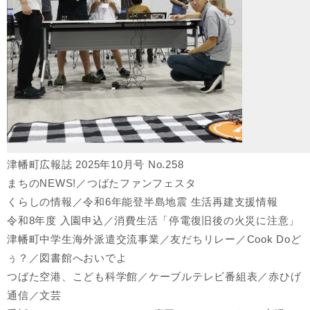
津幡町広報誌 2025年10月号 No.258
まちのNEWS!／つばたファンフェスタ
くらしの情報／令和6年能登半島地震 生活再建支援情報
令和8年度 入園申込／消費生活「停電復旧後の火災に注意」
津幡町中学生海外派遣交流事業／友だちリレー／Cook Doど
ぅ？／図書館へおいでよ
つばた空港、こども科学館／ケーブルテレビ番組表／赤ひげ
通信／文芸