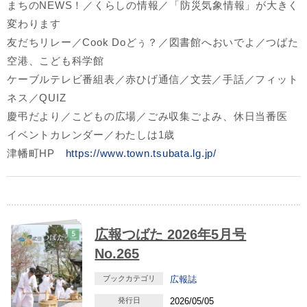
まちのNEWS！／くらしの情報／「防災気象情報」が大きく
変わります
友だちリレー／Cook Doどぅ？／図書館へおいでよ／つばた
空港、こども科学館
ケーブルテレビ番組表／赤ひげ通信／文芸／手話／フィット
ネス／QUIZ
慶弔だより／こどもの広場／ごみ収集ごよみ、休日当番医
イベントカレンダー／わたしは1歳
津幡町HP
https://www.town.tsubata.lg.jp/
広報つばた 2026年5月号
No.265
ブックカテゴリ
広報誌
発行日
2026/05/05