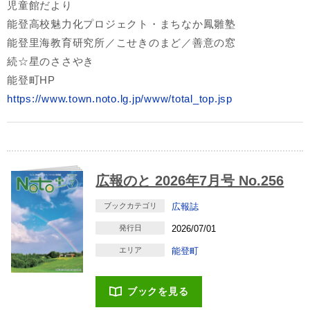
児童館だより
能登高校魅力化プロジェクト・まちなか鳳雛塾
能登里海教育研究所／こせきのまど／善意の窓
続☆星のささやき
能登町HP
https://www.town.noto.lg.jp/www/total_top.jsp
広報のと 2026年7月号 No.256
ブックカテゴリ
広報誌
発行日
2026/07/01
エリア
能登町
ブックを見る